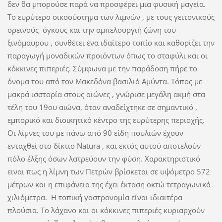
δεν θα μπορούσε παρά να προσφέρει μια φυσική μαγεία.
Το ευρύτερο οικοσύστημα των λιμνών , με τους γειτονικούς
ορεινούς όγκους και την αμπελουργιή ζώνη του
ξινόμαυρου , συνθέτει ένα ιδαίτερο τοπίο και καθορίζει την
παραγωγή μοναδικών προιόντων όπως το σταφύλι και οι
κόκκινες πιπεριές. Σύμφωνα με την παράδοση πήρε το
όνομα του από τον Μακεδόνα βασιλιά Αμύντα. Τόπος με
μακρά ισστορία στους αιώνες , γνώρισε μεγάλη ακμή στα
τέλη του 19ου αιώνα, όταν αναδείχτηκε σε σημαντικό ,
εμπορικό και διοικητικό κέντρο της ευρύτερης περιοχής.
Οι λίμνες του με πάνω από 90 είδη πουλιών έχουν
ενταχθεί στο δίκτιο Νatura , και εκτός αυτού αποτελούν
πόλο έλξης όσων λατρεύουν την φύση. Χαρακτηριστικό
ειναι πως η λίμνη των Πετρών βρίσκεται σε υψόμετρο 572
μέτρων και η επιφάνεια της έχει έκταση οκτώ τετραγωνικά
χιλιόμετρα. Η τοπική γαστρονομία είναι ιδιαιτέρα
πλούσια. Το λάχανο και οι κόκκινες πιπεριές κυριαρχούν