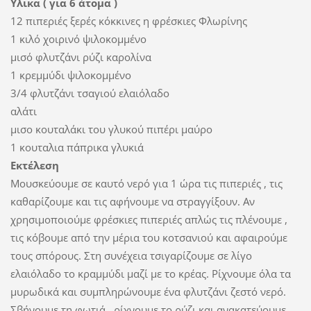
Υλικα ( για 6 άτομα )
12 πιπεριές ξερές κόκκινες η φρέσκιες Φλωρίνης
1 κιλό χοιρινό ψιλοκομμένο
μισό φλυτζάνι ρύζι καρολίνα
1 κρεμμύδι ψιλοκομμένο
3/4 φλυτζάνι τσαγιού ελαιόλαδο
αλάτι
μισο κουταλάκι του γλυκού πιπέρι μαύρο
1 κουταλια πάπρικα γλυκιά
Εκτέλεση
Μουσκεύουμε σε καυτό νερό για 1 ώρα τις πιπεριές , τις
καθαρίζουμε και τις αφήνουμε να στραγγίξουν. Αν
χρησιμοποιούμε φρέσκιες πιπεριές απλώς τις πλένουμε ,
τις κόβουμε από την μέρια του κοτσανιού και αφαιρούμε
τους σπόρους. Στη συνέχεια τσιγαρίζουμε σε λίγο
ελαιόλαδο το κραμμύδι μαζί με το κρέας. Ρίχνουμε όλα τα
μυρωδικά και συμπληρώνουμε ένα φλυτζάνι ζεστό νερό.
Σβήνουμε τη φωτιά , ρίχνουμε το ρύζι και ανακατεύουμε.