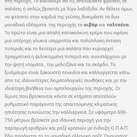
στη περιοχή. Το καλοκαίρι θα τις απολαύσετε φρέσκες σε
σαλάτες ή απλώς βραστές με λίγο λαδόξιδο. Αν θέλετε όμως
να φτάσετε στην καρδιά της γεύσης δοκιμάστε τα δυο
μοναδικά εδέσματα της περιοχής το
αιβάρ
και
ταλτσένα
.
Το πρώτο είναι μια απαλή κατακκόκινη κρέμα που αφήνει
μια υπέροχη γλυκιά ισορροπία και πολύπλοκη ένταση
πιπεριάς και το δεύτερο μια σαλάτα που κυριαρχεί
πραγματικά.η ψιλοκομμένη πιπεριά και συνυπάρχουν με
την ψητή ντομάτα , την μελιτζάνα και το σκόρδο. Το
ξινόμαυρο είναι ξακουστή ποικιλία και καλλιεργείται κάτω
απο τις ιδανικότερες λκιματολογικές συνθήκες και με την
ιδιαίτερη βοήθεια των αμπελουργών της περιοχής. Οι
λίμνες που βρίσκονται κόντα σε κτήματα αποτελούν
ρυθμιστικό παράγοντα της απαιτούμενης κλιματικής
ηπιότητας ευνοώντας την καλλιέργεια. Σε υψόμετρο 600-
750 μέτρων βρίσκετε μια ιδανική περιοχή για την
παραγωγή ερυθρών και ροζέ κρασιών με ένδειξη Ο.Π.Α.Π.
Εδώ παράγεται το το μοναδικό ελληνικό ροζέ Ονομασίας